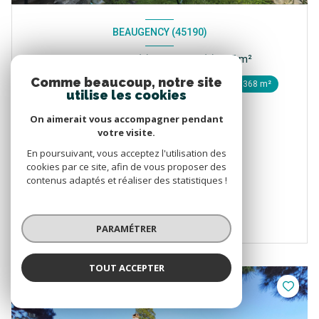
BEAUGENCY (45190)
Maison 6 pièce(s) 4 chambre(s) 175 m²
Comme beaucoup, notre site
1
1
368 m²
utilise les cookies
295 400 €
On aimerait vous accompagner pendant
votre visite.
Proposé par
HERSANT IMMOBILIER
En poursuivant, vous acceptez l'utilisation des
cookies par ce site, afin de vous proposer des
contenus adaptés et réaliser des statistiques !
VOIR LE BIEN
PARAMÉTRER
TOUT ACCEPTER
EXCLUSIF