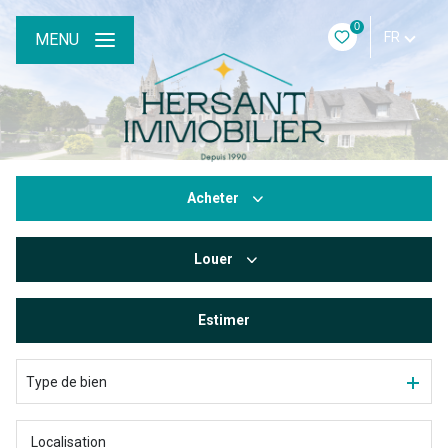
0
FR
MENU
Acheter
Louer
De l'ancien
Estimer
à l'année
De l'immo pro
Type de bien