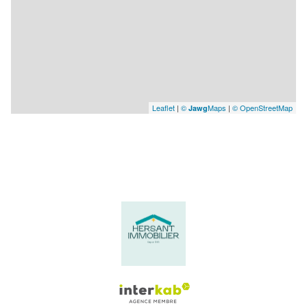
Leaflet
|
©
Maps
|
© OpenStreetMap
Jawg