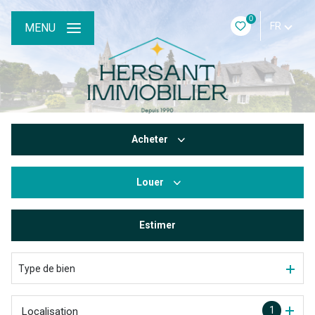
0
FR
MENU
Acheter
Louer
De l'ancien
Estimer
à l'année
De l'immo pro
Type de bien
1
Localisation