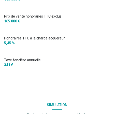
salle de bain
4.87 m²
WC
1.29 m²
Prix de vente honoraires TTC exclus
chambre 4
10.77 m²
165 000 €
Honoraires TTC à la charge acquéreur
5,45 %
Taxe foncière annuelle
341 €
SIMULATION