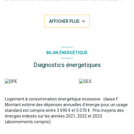
d'aménagement.
L'espace de vie se compose d'un vaste séjour avec sa cheminée
pour de chaleureuses soirées d'hiver d'une cuisine séparée et
AFFICHER PLUS
d'une lingerie.
La partie nuit est composée de quatre chambres avec placard
d'une salle d'eau et d'une salle de bains.
De multiples possibilités d'aménagement sont possibles avec le
grenier aménageable déjà pourvu d'un escalier et de fenêtres.
Le rez de jardin dispose d' un vaste espace de rangement et de
BILAN ÉNERGÉTIQUE
stockage avec son garage double, sa cuisine d'été, ses ateliers et
cave.
Diagnostics énergetiques
Le jardin arboré dispose d'une dépendance et d'un puits
Logement à consommation énergétique excessive : classe F
Montant estimé des dépenses annuelles d'énergie pour un usage
standard est compris entre 3 690 € et 5 070 € . Prix moyens des
énergies indexés sur les années 2021, 2022 et 2023
(abonnements compris).