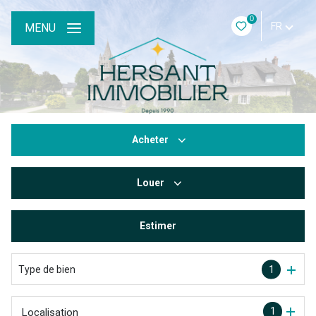
0
FR
MENU
Acheter
Louer
De l'ancien
Estimer
à l'année
De l'immo pro
Type de bien
1
1
Localisation