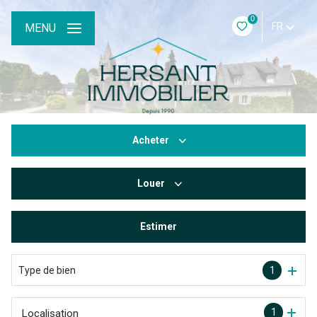
0
FR
MENU
Acheter
Louer
De l'ancien
Estimer
à l'année
De l'immo pro
Type de bien
1
1
Localisation