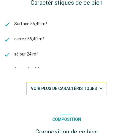
Caractéristiques de ce bien
Surface 55,40 m²
carrez 55,40 m²
séjour 24 m²
1 chambre(s)
1 salle(s) de bain
VOIR PLUS DE CARACTÉRISTIQUES
construit en 1977
cuisine séparée
COMPOSITION
Chauffage individuel : convecteur (electrique)
Composition de ce bien