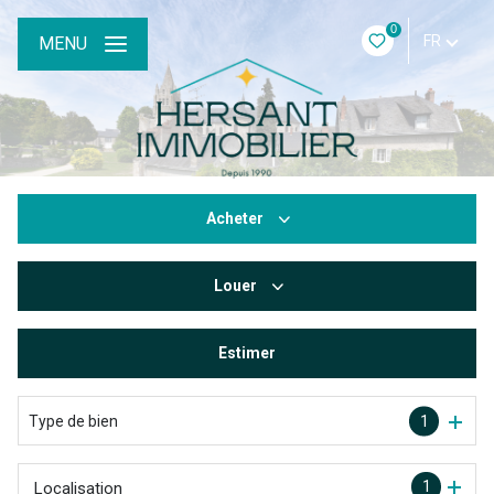
0
FR
MENU
Acheter
Louer
De l'ancien
Estimer
à l'année
De l'immo pro
Type de bien
1
1
Localisation