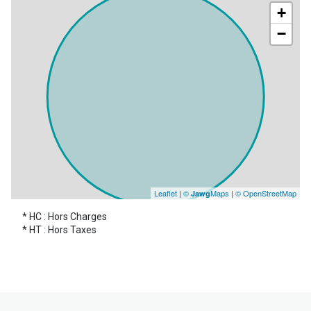
+
WC
1.9 m²
−
Leaflet
|
©
Maps
|
© OpenStreetMap
Jawg
* HC : Hors Charges
* HT : Hors Taxes